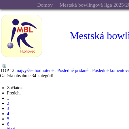
Domov
Mestská bowlingová liga 2025/2
Mestská bowl
TOP 12:
najvyššie hodnotené
-
Posledné pridané
-
Posledné komentov
Galéria obsahuje 34 kategórií
Začiatok
Predch.
1
2
3
4
5
6