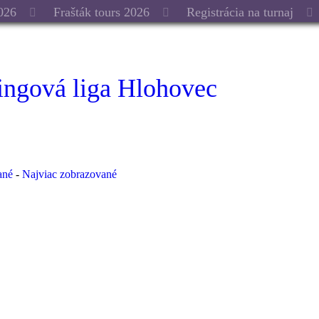
026
Frašták tours 2026
Registrácia na turnaj
ingová liga Hlohovec
ané
-
Najviac zobrazované